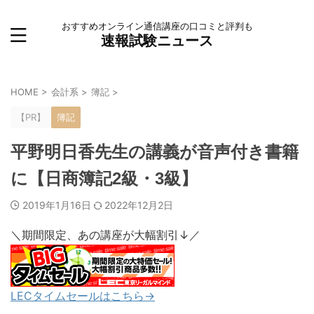
おすすめオンライン通信講座の口コミと評判も
速報試験ニュース
HOME
>
会計系
>
簿記
>
【PR】
簿記
平野明日香先生の講義が音声付き書籍
に【日商簿記2級・3級】
2019年1月16日
2022年12月2日
＼期間限定、あの講座が大幅割引↓／
LECタイムセールはこちら→