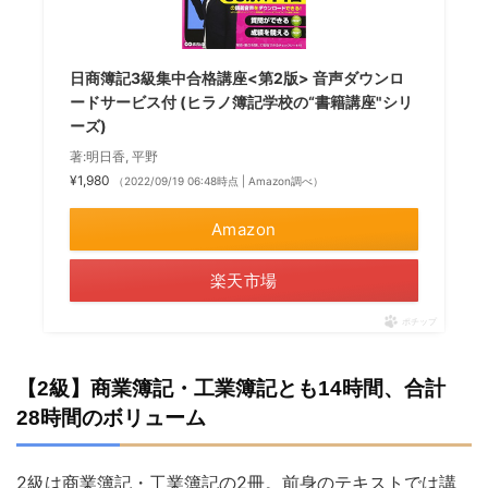
日商簿記3級集中合格講座<第2版> 音声ダウンロ
ードサービス付 (ヒラノ簿記学校の“書籍講座"シリ
ーズ)
著:明日香, 平野
¥1,980
（2022/09/19 06:48時点 | Amazon調べ）
Amazon
楽天市場
ポチップ
【2級】商業簿記・工業簿記とも14時間、合計
28時間のボリューム
2級は商業簿記・工業簿記の2冊。前身のテキストでは講