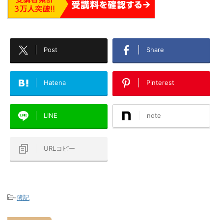
Post
Share
Hatena
Pinterest
LINE
note
URLコピー
-
簿記