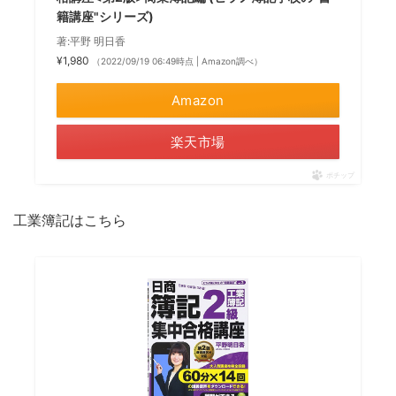
籍講座"シリーズ)
著:平野 明日香
¥1,980
（2022/09/19 06:49時点 | Amazon調べ）
Amazon
楽天市場
ポチップ
工業簿記はこちら