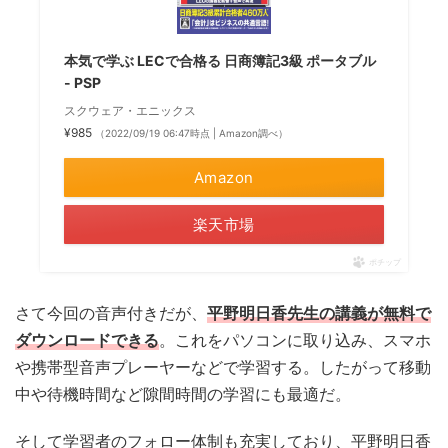
本気で学ぶ LECで合格る 日商簿記3級 ポータブル
- PSP
スクウェア・エニックス
¥985
（2022/09/19 06:47時点 | Amazon調べ）
Amazon
楽天市場
ポチップ
さて今回の音声付きだが、
平野明日香先生の講義が無料で
ダウンロードできる
。これをパソコンに取り込み、スマホ
や携帯型音声プレーヤーなどで学習する。したがって移動
中や待機時間など隙間時間の学習にも最適だ。
そして学習者のフォロー体制も充実しており、平野明日香