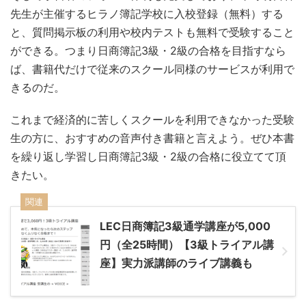
先生が主催するヒラノ簿記学校に入校登録（無料）する
と、質問掲示板の利用や校内テストも無料で受験すること
ができる。つまり日商簿記3級・2級の合格を目指すなら
ば、書籍代だけで従来のスクール同様のサービスが利用で
きるのだ。
これまで経済的に苦しくスクールを利用できなかった受験
生の方に、おすすめの音声付き書籍と言えよう。ぜひ本書
を繰り返し学習し日商簿記3級・2級の合格に役立てて頂
きたい。
関連
LEC日商簿記3級通学講座が5,000
円（全25時間）【3級トライアル講
座】実力派講師のライブ講義も