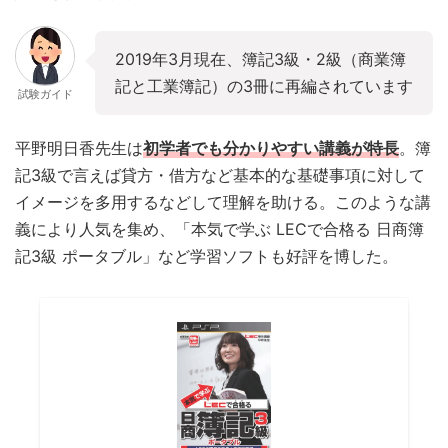
2019年3月現在、簿記3級・2級（商業簿
記と工業簿記）の3冊に再編されています
試験ガイド
平野明日香先生は
初学者でも分かりやすい講義が特長
。簿
記3級で言えば貸方・借方など基本的な基礎事項に対して
イメージを多用するなどして理解を助ける。このような講
義により人気を集め、「本気で学ぶ LECで合格る 日商簿
記3級 ポータブル」など学習ソフトも好評を博した。