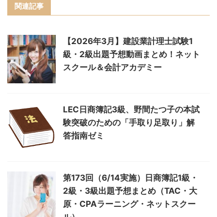
関連記事
【2026年3月】建設業計理士試験1
級・2級出題予想動画まとめ！ネット
スクール＆会計アカデミー
LEC日商簿記3級、野間たつ子の本試
験突破のための「手取り足取り」解
答指南ゼミ
第173回（6/14実施）日商簿記1級・
2級・3級出題予想まとめ（TAC・大
原・CPAラーニング・ネットスクー