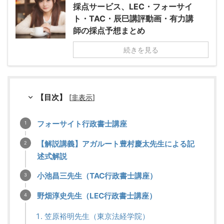
採点サービス、LEC・フォーサイ
ト・TAC・辰巳講評動画・有力講
師の採点予想まとめ
続きを見る
【目次】
[
非表示
]
フォーサイト行政書士講座
【解説講義】アガルート豊村慶太先生による記
述式解説
小池昌三先生（TAC行政書士講座）
野畑淳史先生（LEC行政書士講座）
笠原裕明先生（東京法経学院）