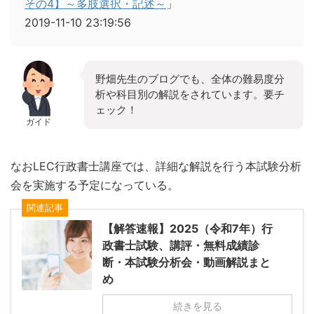
その4】～多肢選択・記述～
」
2019-11-10 23:19:56
野畑先生のブログでも、全体の難易度分
析や科目別の解説をされています。要チ
ェック！
ガイド
なおLEC行政書士講座では、詳細な解説を行う本試験分析
会を実施する予定になっている。
関連記事
【解答速報】2025（令和7年）行
政書士試験、講評・無料成績診
断・本試験分析会・動画解説まと
め
続きを見る