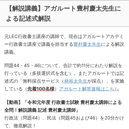
【解説講義】アガルート豊村慶太先生に
よる記述式解説
元LEC行政書士講座の講師で、現在はアガルートアカデミ
ー行政書士講座で講義を担当する
豊村慶太先生
による解説
講義。
問題44・45・46について、合計で約11分にわたり解説を
行っている（多肢選択式を含む）。またアガルートでは記
述式の「無料採点サービス（
林裕太先生
が採点）」を実施
している（
先着100名様
）
アガルート解答速報はこちら
【動画】「令和元年度 行政書士試験 豊村慶太講師による
全問！解説講義 記述 豊村慶太講師」
行政法（問題44）、民法（問題45および46）を20分かけ
て、徹底解説！