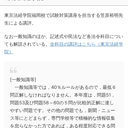
東京法経学院福岡校で試験対策講座を担当する笠原裕明先
生による講評。
なお一般知識のほか、記述式や民法など各法令科目につい
ても解説されている。
全科目の講評はこちら（東京法経学
院）
[一般知識等]
一般知識等では，40％ルールがあるので，最低６
問正解しなければなりません。本年度は，問題51，
問題53及び問題58～60の５問が比較的正解に達し
やすい問題です。その他の問題でも，新聞・ニュー
ス等にとどまらず，専門学校等で積極的な情報収集
を怠らなかった方であれば，ある程度対応できる問