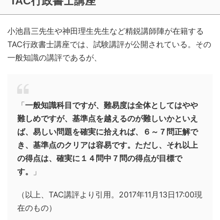
TAC行政書士講座
小池昌三先生や神田理生先生など精鋭講師陣が在籍する
TAC行政書士講座では、試験講評が公開されている。その
一般知識の講評であるが、
「
一般知識科目ですが、難易度は全体としてはやや
難しめですが、基準点を越えるのが難しいかといえ
ば、易しい問題を確実に拾えれば、６～７問正解で
き、基準点のクリアは容易です。ただし、それ以上
の得点は、確実に１４問中７問の得点が目標で
す。
」
（以上、TAC講評より引用。2017年11月13日17:00現
在のもの）