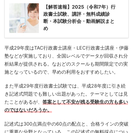
【解答速報】2025（令和7年）行
政書士試験、講評・無料成績診
断・本試験分析会・動画解説まと
め
平成29年度はTAC行政書士講座・LEC行政書士講座・伊藤
塾などが実施しており、全国レベルでデータが回収され分
析結果が提供される。なおどのスクールも期間限定での実
施となっているので、早めの利用をおすすめしたい。
また平成29年度行政書士試験では、平成28年度に引き続
き記述式問題でも難しい出題があった。テーマとしては見
たことがあるが、
答案として不安が残る受験生の方も多い
のではないだろうか。
記述式は300点満点中の60点の配点と、合格ラインの突破
に重要な分野となっている。この記述式の無料採点につい