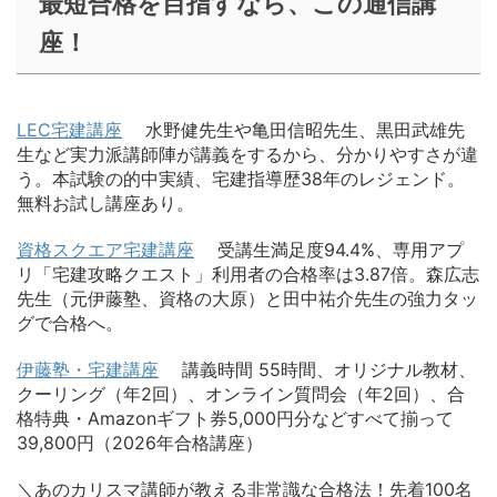
最短合格を目指すなら、この通信講
座！
LEC宅建講座
水野健先生や亀田信昭先生、黒田武雄先
生など実力派講師陣が講義をするから、分かりやすさが違
う。本試験の的中実績、宅建指導歴38年のレジェンド。
無料お試し講座あり。
資格スクエア宅建講座
受講生満足度94.4%、専用アプ
リ「宅建攻略クエスト」利用者の合格率は3.87倍。森広志
先生（元伊藤塾、資格の大原）と田中祐介先生の強力タッ
グで合格へ。
伊藤塾・宅建講座
講義時間 55時間、オリジナル教材、
クーリング（年2回）、オンライン質問会（年2回）、合
格特典・Amazonギフト券5,000円分などすべて揃って
39,800円（2026年合格講座）
＼あのカリスマ講師が教える非常識な合格法！先着100名