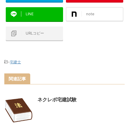
LINE
note
URLコピー
-
宅建士
関連記事
ネクレボ宅建試験