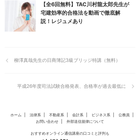
【全6回無料】TAC川村龍太郎先生が
宅建効率的合格法を動画で徹底解
説！レジュメあり
柳澤真哉先生の日商簿記3級ブリッジ特講（無料）
平成26年度司法試験合格発表、合格率が過去最低に
ホーム
法律系
不動産系
会計系
ビジネス系
公務員
お問い合わせ
外部送信規律について
おすすめオンライン通信講座の口コミと評判も