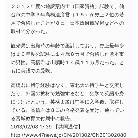
２０１２年度の通訳案内士（国家資格）試験で、仙
台市の中学３年高橋達彦君（１５）が史上２位の若
さで合格したことが８日、日本政府観光局などへの
取材で分かった。
観光局は出願時の年齢で集計しており、史上最年少
は１０年度の試験に１４歳８カ月で合格した熊本市
の男性。高橋君は出願時１４歳１１カ月だった。と
もに英語での受験。
高橋君に留学経験はなく、東北大の留学生と交流し
たり、外国の教材で勉強するなど、独学で英語を身
につけたという。英検１級は中学に入学後、取得し
ている。高橋君は８日の合格発表を受け、通ってい
る宮城教育大付属中に報告。
2013/02/08 17:39 【共同通信】
http://www.47news.jp/CN/201302/CN201302080