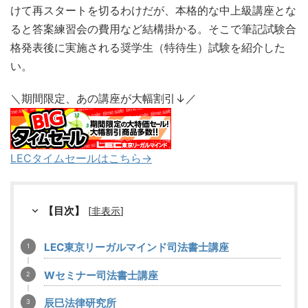
けて再スタートを切るわけだが、本格的な中上級講座とな
ると答案練習会の費用など結構掛かる。そこで筆記試験合
格発表後に実施される奨学生（特待生）試験を紹介した
い。
＼期間限定、あの講座が大幅割引↓／
LECタイムセールはこちら→
【目次】
[
非表示
]
LEC東京リーガルマインド司法書士講座
Wセミナー司法書士講座
辰巳法律研究所