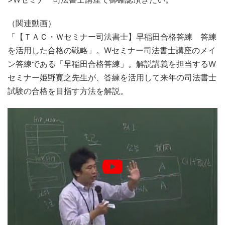
（関連動画）
「【ＴＡＣ・Ｗセミナー司法書士】早稲田合格答練 答練
を活用した合格の戦略」。Wセミナー司法書士講座のメイ
ン答練である「早稲田合格答練」。解説講義を担当するW
セミナー姫野寛之先生が、答練を活用して来年の司法書士
試験の合格を目指す方法を解説。