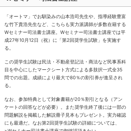
「オートマ」でお馴染みの山本浩司先生や、指導経験豊富
な竹下貴浩先生など、こちらも実力派講師が多数在籍する
Wセミナー司法書士講座。Wセミナー司法書士講座では平
成27年10月12日（祝）に「第2回奨学生試験」を実施す
る。
この奨学生試験は民法・不動産登記法・商法など民事系科
目を中心にしたマークシート方式による多肢択一式全35
問での出題。成績により最大で80％の割引券が進呈され
る。
なお、参加特典として対象書籍が20％割引となる（アン
ケートの回答などが必要）。また奨学生終了後には一部の
問題解説を掲載した解説冊子見本もプレゼント。実力確認
にも最適だ。なお第2回奨学生試験の詳細については、
>Wセミナー司法書士講座で御確認頂きたい。