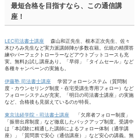
最短合格を目指すなら、この通信講
座！
LEC司法書士講座
森山和正先生、根本正次先生、佐々
木ひろみ先生など実力派講師陣が多数在籍。伝統の精撰答
練やパーフェクトローラーなどアウトプットコースも充
実。無料お試し講座あり。「早得」「タイムセール」など
各種キャンペーンの実施も。
伊藤塾 司法書士講座
学習フォローシステム（質問制
度・カウンセリング制度・在宅受講生専用フォロー）など
フォローシステムが充実。「明日の司法書士講座」の実施
など、合格後も見据えているのが特長。
東京法経学院・司法書士講座
「欠席者フォロー制度」
「振替出席制度」など徹底したバックアップ制度。受講中
は「本試験に精通した講師によるフォロー体制（通学講
座）」「質問票で安心（通信講座）」など安心の講義。無