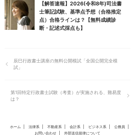
【解答速報】2026(令和8年)司法書
士筆記試験、基準点予想（合格推定
点）合格ラインは？【無料成績診
断・記述式採点も】
辰巳行政書士講座の無料公開模試「全国公開完全模
試」
第1回特定行政書士試験（考査）が実施される、難易度
は？
ホーム
法律系
不動産系
会計系
ビジネス系
公務員
お問い合わせ
外部送信規律について